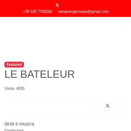
+39 335 7790266
bonaverigermano@gmail.com
Featured
LE BATELEUR
Visite: 4035
(testi e musica
Germano