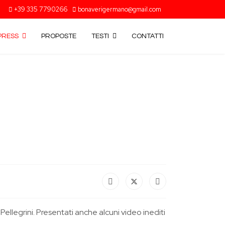
+39 335 7790266
bonaverigermano@gmail.com
PRESS
PROPOSTE
TESTI
CONTATTI
ellegrini. Presentati anche alcuni video inediti