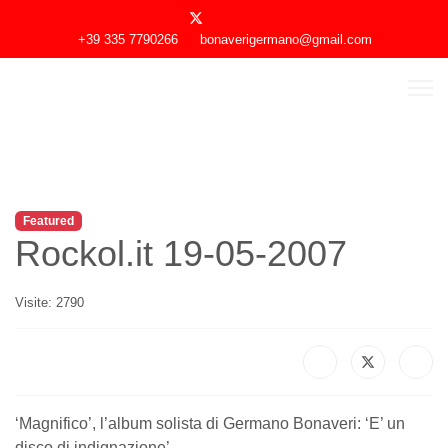
+39 335 7790266
bonaverigermano@gmail.com
Featured
Rockol.it 19-05-2007
Visite: 2790
‘Magnifico’, l’album solista di Germano Bonaveri: ‘E’ un
disco di indignazione’ ...