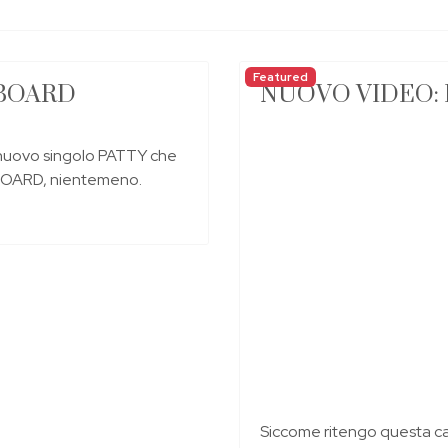
Featured
LLBOARD
NUOVO VIDEO: 
l nuovo singolo PATTY che
LBOARD, nientemeno.
Siccome ritengo questa c