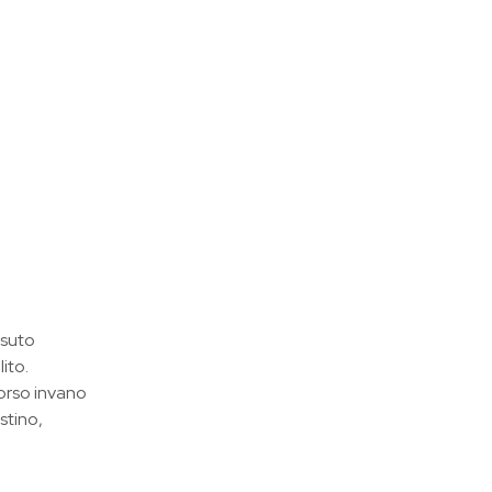
ssuto
ito.
orso invano
stino,