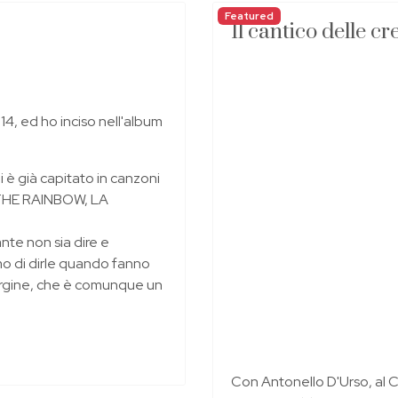
Featured
Il cantico delle cr
4, ed ho inciso nell'album
mi è già capitato in canzoni
THE RAINBOW, LA
nte non sia dire e
mo di dirle quando fanno
rgine, che è comunque un
Con Antonello D'Urso, al C