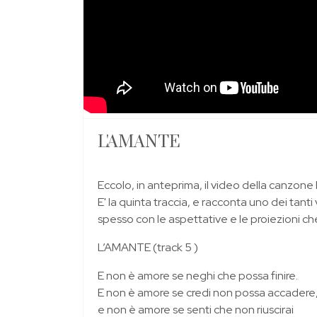
L'AMANTE
Eccolo, in anteprima, il video della canzon
E' la quinta traccia, e racconta uno dei tant
spesso con le aspettative e le proiezioni ch
L’AMANTE (track 5 )
E non è amore se neghi che possa finire.
E non è amore se credi non possa accadere
e non è amore se senti che non riuscirai