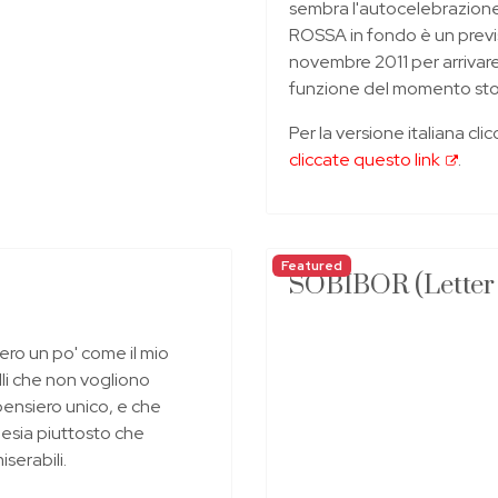
sembra l'autocelebrazion
ROSSA in fondo è un previs
novembre 2011 per arrivare 
funzione del momento sto
Per la versione italiana cl
cliccate questo link
.
Featured
SOBIBOR (Letter
ro un po' come il mio
lli che non vogliono
 pensiero unico, e che
oesia piuttosto che
iserabili.