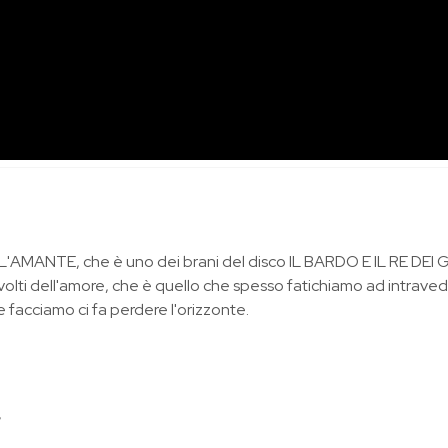
e L'AMANTE, che è uno dei brani del disco IL BARDO E IL RE DEI 
i volti dell'amore, che è quello che spesso fatichiamo ad intraved
e facciamo ci fa perdere l'orizzonte.
,