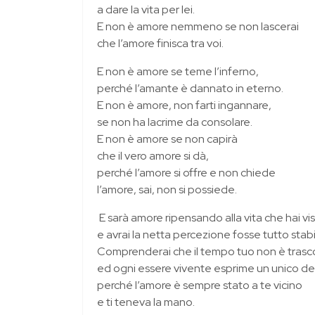
a dare la vita per lei.
E non è amore nemmeno se non lascerai
che l’amore finisca tra voi.
E non è amore se teme l’inferno,
perché l’amante è dannato in eterno.
E non è amore, non farti ingannare,
se non ha lacrime da consolare.
E non è amore se non capirà
che il vero amore si dà,
perché l’amore si offre e non chiede
l’amore, sai, non si possiede.
E sarà amore ripensando alla vita che hai vi
e avrai la netta percezione fosse tutto stabil
Comprenderai che il tempo tuo non è trasc
ed ogni essere vivente esprime un unico de
perché l’amore è sempre stato a te vicino
e ti teneva la mano.