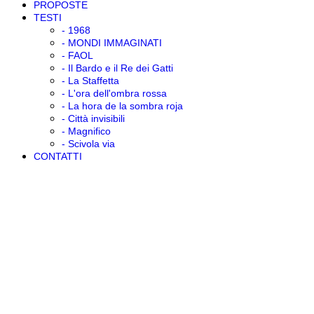
COLLABORAZIONI
PRESS
RASSEGNA STAMPA
PROPOSTE
TESTI
- 1968
- MONDI IMMAGINATI
- FAOL
- Il Bardo e il Re dei Gatti
- La Staffetta
- L'ora dell'ombra rossa
- La hora de la sombra roja
- Città invisibili
- Magnifico
- Scivola via
CONTATTI